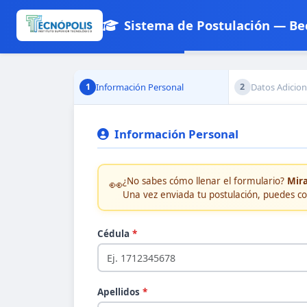
Sistema de Postulación — Bec
Información Personal
Datos Adicion
1
2
Información Personal
👀
¿No sabes cómo llenar el formulario?
Mira
Una vez enviada tu postulación, puedes c
Cédula
*
Apellidos
*