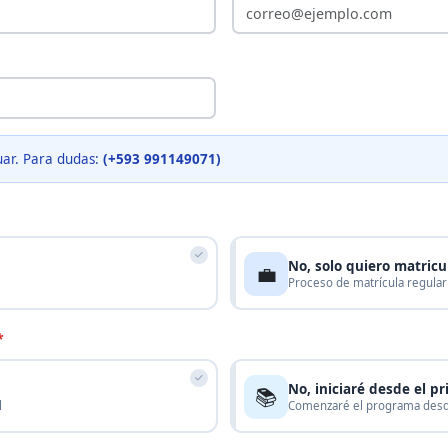
uar. Para dudas:
(+593 991149071)
No, solo quiero matric
💼
Proceso de matrícula regular
*
No, iniciaré desde el pr
📚
l
Comenzaré el programa desde 