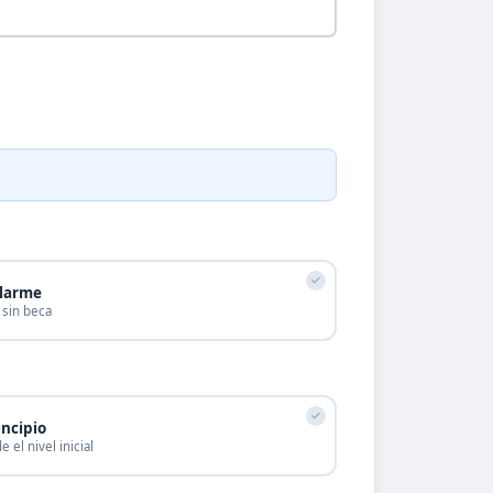
ularme
 sin beca
incipio
el nivel inicial